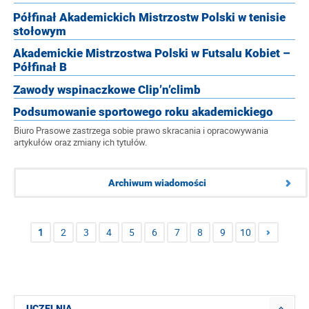
Półfinał Akademickich Mistrzostw Polski w tenisie
stołowym
Akademickie Mistrzostwa Polski w Futsalu Kobiet –
Półfinał B
Zawody wspinaczkowe Clip’n’climb
Podsumowanie sportowego roku akademickiego
Biuro Prasowe zastrzega sobie prawo skracania i opracowywania
artykułów oraz zmiany ich tytułów.
Archiwum wiadomości
1
2
3
4
5
6
7
8
9
10
UCZELNIA