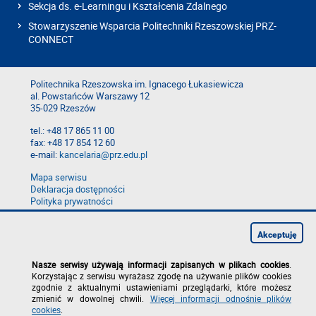
Sekcja ds. e-Learningu i Kształcenia Zdalnego
Stowarzyszenie Wsparcia Politechniki Rzeszowskiej PRZ-
CONNECT
Politechnika Rzeszowska im. Ignacego Łukasiewicza
al. Powstańców Warszawy 12
35-029 Rzeszów
tel.: +48 17 865 11 00
fax: +48 17 854 12 60
e-mail:
kancelaria@prz.edu.pl
Mapa serwisu
Deklaracja dostępności
Polityka prywatności
Zgłoś błąd na stronie
Zgłoś naruszenie
Akceptuję
Nasze serwisy używają informacji zapisanych w plikach cookies
.
Korzystając z serwisu wyrażasz zgodę na używanie plików cookies
zgodnie z aktualnymi ustawieniami przeglądarki, które możesz
zmienić w dowolnej chwili.
Więcej informacji odnośnie plików
cookies
.