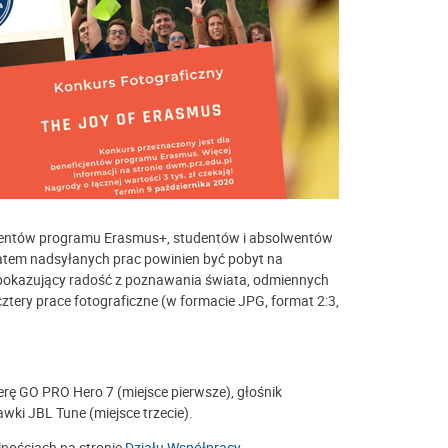
cjentów programu Erasmus+, studentów i absolwentów
atem nadsyłanych prac powinien być pobyt na
pokazujący radość z poznawania świata, odmiennych
cztery prace fotograficzne (w formacie JPG, format 2:3,
rę GO PRO Hero 7 (miejsce pierwsze), głośnik
ki JBL Tune (miejsce trzecie).
nościach na stronie
Działu Współpracy