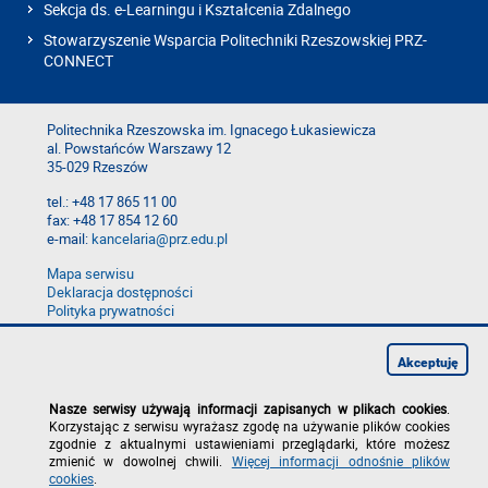
Sekcja ds. e-Learningu i Kształcenia Zdalnego
Stowarzyszenie Wsparcia Politechniki Rzeszowskiej PRZ-
CONNECT
Politechnika Rzeszowska im. Ignacego Łukasiewicza
al. Powstańców Warszawy 12
35-029 Rzeszów
tel.: +48 17 865 11 00
fax: +48 17 854 12 60
e-mail:
kancelaria@prz.edu.pl
Mapa serwisu
Deklaracja dostępności
Polityka prywatności
Zgłoś błąd na stronie
Zgłoś naruszenie
Akceptuję
Nasze serwisy używają informacji zapisanych w plikach cookies
.
Korzystając z serwisu wyrażasz zgodę na używanie plików cookies
zgodnie z aktualnymi ustawieniami przeglądarki, które możesz
zmienić w dowolnej chwili.
Więcej informacji odnośnie plików
cookies
.