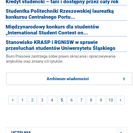
Kredyt studencki – tani i dostępny przez cały rok
Studentka Politechniki Rzeszowskiej laureatką
konkursu Centralnego Portu...
Międzynarodowy konkurs dla studentów
„International Student Contest on...
Stanowisko KRASP i RGNiSW w sprawie
przesłuchań studentów Uniwersytetu Śląskiego
Biuro Prasowe zastrzega sobie prawo skracania i opracowywania
artykułów oraz zmiany ich tytułów.
Archiwum wiadomości
1
2
3
4
5
6
7
8
9
10
UCZELNIA